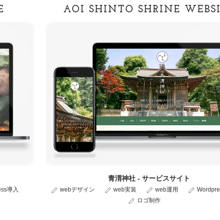
E
AOI SHINTO SHRINE WEBS
青渭神社 - サービスサイト
ress導入
webデザイン
web実装
web運用
Wordpr
ロゴ制作