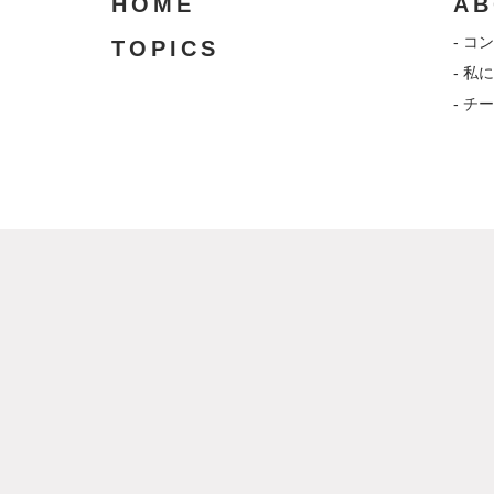
HOME
AB
- 
TOPICS
- 私
- チ