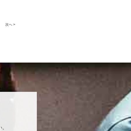
次へ >
い。